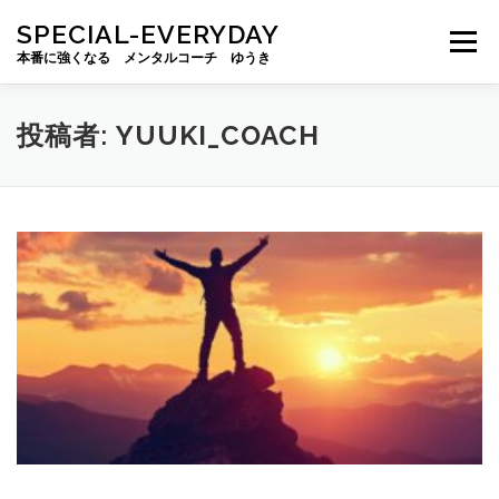
コ
SPECIAL-EVERYDAY
ン
メニュー
テ
本番に強くなる メンタルコーチ ゆうき
ン
ツ
へ
トップ
プロフィール
プログラム
お客様の声
投稿者:
YUUKI_COACH
ス
キ
ッ
コラム
出版物
プライバシーポリシー
プ
お問い合わせ