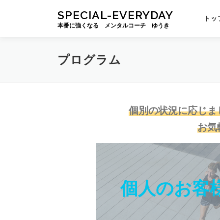
コ
SPECIAL-EVERYDAY
ン
トッ
本番に強くなる メンタルコーチ ゆうき
テ
ン
ツ
プログラム
へ
ス
キ
ッ
プ
個別の状況に応じま
お気
個人のお客